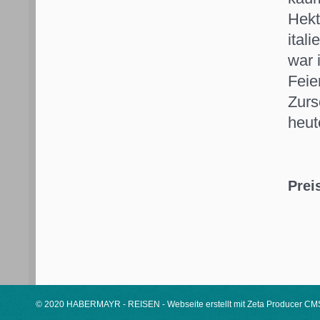
Hekt
ital
war 
Feie
Zurs
heut
Prei
© 2020 HABERMAYR - REISEN -
Webseite erstellt mit Zeta Producer CM