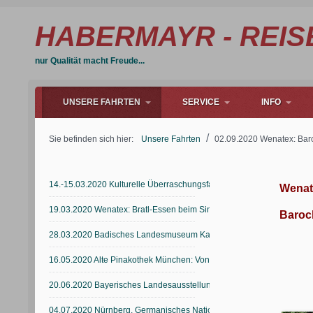
HABERMAYR - REIS
nur Qualität macht Freude...
UNSERE FAHRTEN
SERVICE
INFO
/
Sie befinden sich hier:
Unsere Fahrten
02.09.2020 Wenatex: Bar
14.-15.03.2020 Kulturelle Überraschungsfahrt
Wenat
19.03.2020 Wenatex: Bratl-Essen beim Singenden Wirt
Baroc
28.03.2020 Badisches Landesmuseum Karlsruhe
16.05.2020 Alte Pinakothek München: Von Goya bis Manet
20.06.2020 Bayerisches Landesausstellung in Friedberg und Aichach
04.07.2020 Nürnberg, Germanisches Nationalmuseum